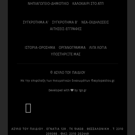
ΝΗΠΙΑΓΩΓΕΙΟ-ΔΗΜΟΤΙΚΟ
ΚΑΛΟΚΑΙΡΙ ΣΤΟ ΑΤΠ
ΣΥΓΚΡΟΤΗΜΑ Α'
ΣΥΓΚΡΟΤΗΜΑ Β'
ΝΕΑ-ΕΚΔΗΛΩΣΕΙΣ
ΑΙΤΗΣΕΙΣ-ΕΓΓΡΑΦΕΣ
ΙΣΤΟΡΙΑ-ΟΡΟΣΗΜΑ
ΟΡΓΑΝΟΓΡΑΜΜΑ
ΛΙΓΑ ΛΟΓΙΑ
ΥΠΟΣΤΗΡΙΞΤΕ ΜΑΣ
© ΑΣΥΛΟ ΤΟΥ ΠΑΙΔΙΟΥ
Με την επιφύλαξη των πνευματικών δικαιωμάτων ©asylopaidiou.gr.
Developed with
by
1go.gr

ΑΣΥΛΟ ΤΟΥ ΠΑΙΔΙΟΥ . ΕΓΝΑΤΙΑ 129 . ΤΚ 54638 . ΘΕΣΣΑΛΟΝΙΚΗ . Τ: 2310
209398 . ΦΑΞ: 2310 202449