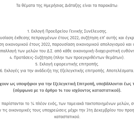
Τα θέματα της Ημερήσιας Διάταξης είναι τα παρακάτω:
1. Εκλογή Προεδρείου Γενικής Συνέλευσης.
υσίαση έκθεσης πεπραγμένων έτους 2022, συζήτηση επ’ αυτής και έγκρ
ση οικονομικού έτους 2022, παρουσίαση οικονομικού απολογισμού και 
απαλλαγή των μελών του Δ.Σ. από κάθε οικονομική-διαχειριστική ευθύνη
4. Προτάσεις-Συζήτηση (πλην των προεγκριθέντων θεμάτων).
5. Εκλογή εφορευτικής επιτροπής.
6. Εκλογές για την ανάδειξη της Εξελεγκτικής επιτροπής. Αποτελέσματα.
ουν ως υποψήφιοι για την Εξελεγκτική Επιτροπή, υποβάλλονται έως 
(σύμφωνα με το άρθρο 14 του ισχύοντος καταστατικού).
ν παρίστανται το ¼ πλέον ενός, των ταμειακά τακτοποιημένων μελών, σ
τις οικονομικές τους υποχρεώσεις μέχρι την 31η Δεκεμβρίου του προ
καταστατικού.