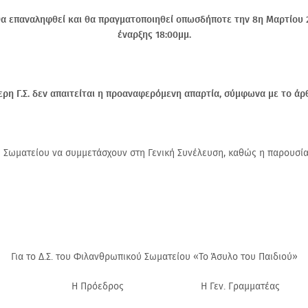
θα επαναληφθεί και θα πραγματοποιηθεί οπωσδήποτε την 8η Μαρτίου 20
έναρξης 18:00μμ.
τερη Γ.Σ. δεν απαιτείται η προαναφερόμενη απαρτία, σύμφωνα με το άρ
υ Σωματείου να συμμετάσχουν στη Γενική Συνέλευση, καθώς η παρουσία 
Για το Δ.Σ. του Φιλανθρωπικού Σωματείου «Το Άσυλο του Παιδιού»
Γεν. Γραμματέας