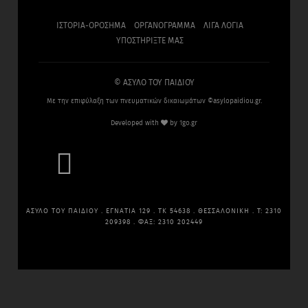
ΙΣΤΟΡΙΑ-ΟΡΟΣΗΜΑ
ΟΡΓΑΝΟΓΡΑΜΜΑ
ΛΙΓΑ ΛΟΓΙΑ
ΥΠΟΣΤΗΡΙΞΤΕ ΜΑΣ
© ΑΣΥΛΟ ΤΟΥ ΠΑΙΔΙΟΥ
Με την επιφύλαξη των πνευματικών δικαιωμάτων ©asylopaidiou.gr.
Developed with
by
1go.gr

ΑΣΥΛΟ ΤΟΥ ΠΑΙΔΙΟΥ . ΕΓΝΑΤΙΑ 129 . ΤΚ 54638 . ΘΕΣΣΑΛΟΝΙΚΗ . Τ: 2310
209398 . ΦΑΞ: 2310 202449