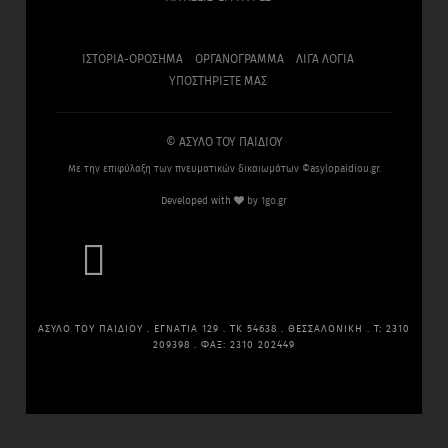
ΙΣΤΟΡΙΑ-ΟΡΟΣΗΜΑ
ΟΡΓΑΝΟΓΡΑΜΜΑ
ΛΙΓΑ ΛΟΓΙΑ
ΥΠΟΣΤΗΡΙΞΤΕ ΜΑΣ
© ΑΣΥΛΟ ΤΟΥ ΠΑΙΔΙΟΥ
Με την επιφύλαξη των πνευματικών δικαιωμάτων ©asylopaidiou.gr.
Developed with
by
1go.gr

ΑΣΥΛΟ ΤΟΥ ΠΑΙΔΙΟΥ . ΕΓΝΑΤΙΑ 129 . ΤΚ 54638 . ΘΕΣΣΑΛΟΝΙΚΗ . Τ: 2310
209398 . ΦΑΞ: 2310 202449